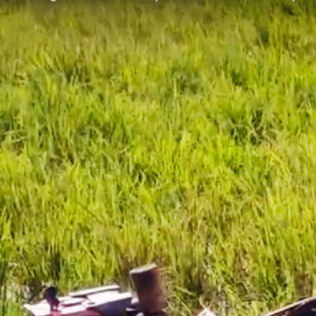
跳
到
主
要
內
容
區
塊