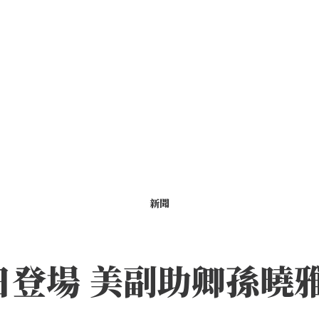
新聞
日登場 美副助卿孫曉