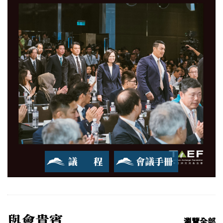
2019 玉山論壇
亞洲創新與進步對話
會議手冊
會議手冊
與會貴賓
瀏覽全部