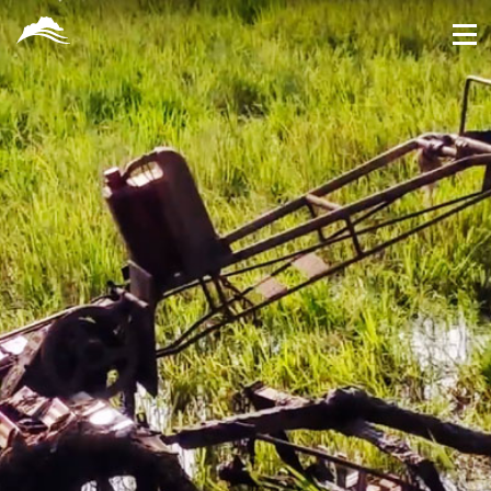
跳
到
主
要
內
容
區
塊