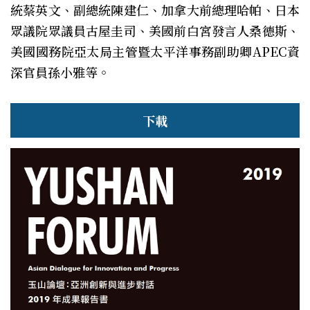
統蔡英文、副總統陳建仁、加拿大前總理哈帕、日本
眾議院眾議員古屋圭司、美國前白宮發言人桑德斯、
美國國務院亞太局主管暨太平洋事務副助卿APEC資
深官員孫小雅等。
下載