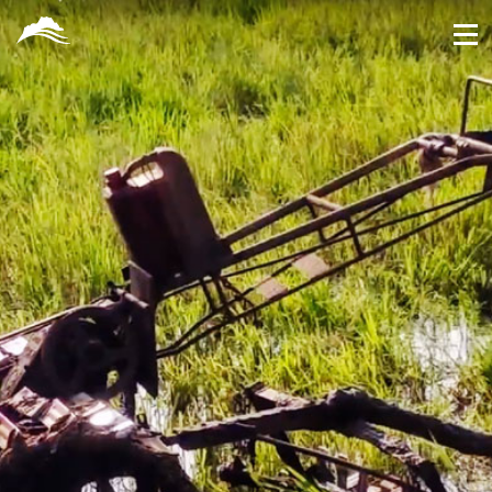
跳
到
主
要
內
容
區
塊