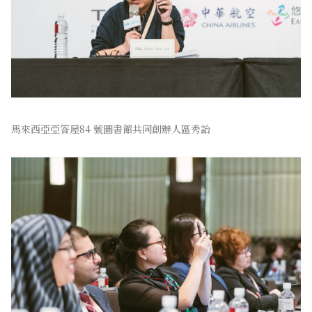
馬來西亞亞答屋84 號圖書館共同創辦人區秀詒